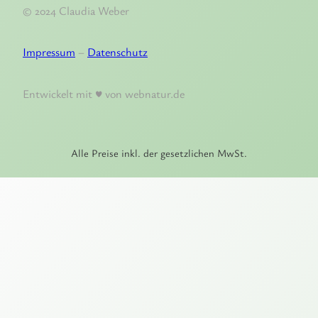
© 2024 Claudia Weber
Impressum
–
Datenschutz
Entwickelt mit ♥ von webnatur.de
Alle Preise inkl. der gesetzlichen MwSt.